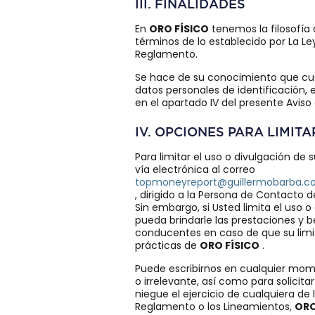
III. FINALIDADES
En
ORO FÍSICO
tenemos la filosofía 
términos de lo establecido por La Le
Reglamento.
Se hace de su conocimiento que cuen
datos personales de identificación, 
en el apartado IV del presente Aviso 
IV. OPCIONES PARA LIMIT
Para limitar el uso o divulgación de
vía electrónica al correo
topmoneyreport@guillermobarba.
, dirigido a la Persona de Contacto d
Sin embargo, si Usted limita el uso 
pueda brindarle las prestaciones y 
conducentes en caso de que su limit
prácticas de
ORO FÍSICO
.
Puede escribirnos en cualquier mome
o irrelevante, así como para solici
niegue el ejercicio de cualquiera de
Reglamento o los Lineamientos,
ORO