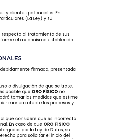
s y clientes potenciales. En
articulares (La Ley) y su
 respecto al tratamiento de sus
 conforme el mecanismo establecido
SONALES
tud debidamente firmada, presentada
 uso o divulgación de que se trate.
es posible que
ORO FÍSICO
no
odrá tomar las medidas que estime
uier manera afecte los procesos y
al que considere que es incorrecta
onal. En caso de que
ORO FÍSICO
otorgados por la Ley de Datos, su
recho para solicitar el inicio del