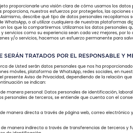
bjeto proporcionarle una visión clara de cómo usamos los datos p
 proporciona, nuestros esfuerzos por protegerlos, las opciones 
. Asimismo, describe qué tipo de datos personales recopilamos s
de WhatsApp, o al utilizar cualquiera de nuestras plataformas di
 con los que la compartiremos. Utilizamos los datos personales 
 y servicios como su experiencia sean cada vez mejores, por lo
bienes y/o servicios, hacemos un esfuerzo permanente para salv
UE SERÁN TRATADOS POR EL RESPONSABLE Y M
rca de Usted serán datos personales que nos ha proporcionado
ciones móviles, plataforma de WhatsApp, redes sociales, en nuestr
el presente Aviso de Privacidad, dependiendo de la relación que 
ntinuación se indican:
e manera personal: Datos personales de identificación, laborale
tos personales de terceros, se entiende que cuenta con el consen
e manera directa a través de página web, correo electrónico y 
de manera indirecta a través de transferencias de terceros y 