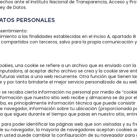
chos ante el Instituto Nacional de Transparencia, Acceso y Pro
Ley de Datos.
DATOS PERSONALES
nsentimiento:
miento a las finalidades establecidas en el inciso A, apartado III
 compartidos con terceros, salvo para la propia comunicación 
Cookies, una cookie se refiere a un archivo que es enviado con la 
utadora, al aceptar dicho archivo se crea y la cookie sirve en
s futuras visitas a una web recurrente. Otra función que tienen l
y por tanto brindarte el mejor servicio personalizado de su web
e recaba cierta información no personal por medio de “cookies” 
nformación que nuestro sitio web recibe y almacena se da por el
ba, es principalmente información técnica que puede consistir 
 de navegador, información sobre tu ubicación (proporcionada por
ta que sigues durante el tiempo que pasas en nuestro sitio, entre
 para poder identificar las páginas web que son visitadas y su f
e su navegador, la mayoría de navegadores aceptan cookies 
n usted puede cambiar la configuración de su navegador para de