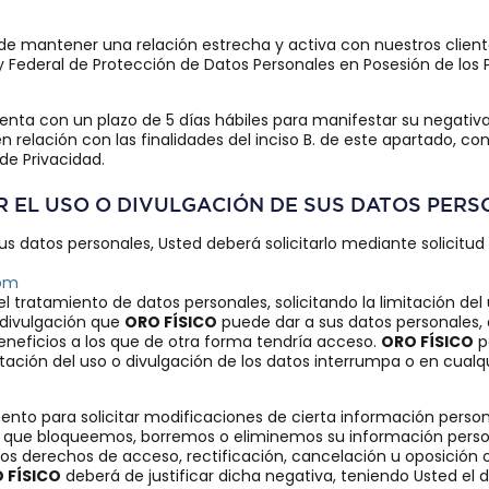
de mantener una relación estrecha y activa con nuestros cliente
y Federal de Protección de Datos Personales en Posesión de los P
ta con un plazo de 5 días hábiles para manifestar su negativa
en relación con las finalidades del inciso B. de este apartado,
de Privacidad.
AR EL USO O DIVULGACIÓN DE SUS DATOS PER
 sus datos personales, Usted deberá solicitarlo mediante solici
com
el tratamiento de datos personales, solicitando la limitación del
o divulgación que
ORO FÍSICO
puede dar a sus datos personales, 
beneficios a los que de otra forma tendría acceso.
ORO FÍSICO
p
ación del uso o divulgación de los datos interrumpa o en cualq
nto para solicitar modificaciones de cierta información person
tar que bloqueemos, borremos o eliminemos su información pers
 los derechos de acceso, rectificación, cancelación u oposición 
 FÍSICO
deberá de justificar dicha negativa, teniendo Usted el de