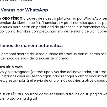
es de identificación.
/o Ventas por WhatsApp
de
ORO FÍSICO
a través de nuestra plataforma por WhatsApp, se
nales de identificación, financieros y patrimoniales que nos p
arios para estar en posibilidad de procesar la información sol
do, como: Nombre completo, número de teléfono celular, correo
ilamos de manera automática
personal acerca de Usted cuando interactúe con nuestras marc
ue haga de ellas, de la siguiente manera:
tro sitio web
vo y el navegador (como: tipo y versión del navegador, sistema o
: utilizamos diversas tecnologías para recoger y almacenar infor
es, y esto incluirá el envío de una o más cookies u otros dispositi
ue
ORO FÍSICO
, no trata datos sensibles a través de su página 
uier plataforma digital.