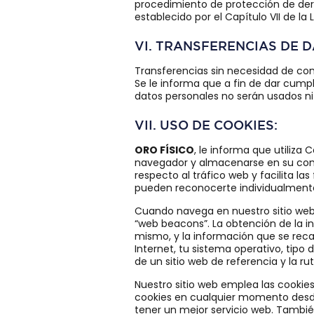
procedimiento de protección de dere
establecido por el Capítulo VII de la 
VI. TRANSFERENCIAS DE 
Transferencias sin necesidad de co
Se le informa que a fin de dar cumpli
datos personales no serán usados ni
VII. USO DE COOKIES:
ORO FÍSICO
, le informa que utiliza 
navegador y almacenarse en su comp
respecto al tráfico web y facilita la
pueden reconocerte individualmente 
Cuando navega en nuestro sitio web s
“web beacons”. La obtención de la i
mismo, y la información que se reca
Internet, tu sistema operativo, tipo
de un sitio web de referencia y la ru
Nuestro sitio web emplea las cookies
cookies en cualquier momento desd
tener un mejor servicio web. Tambié